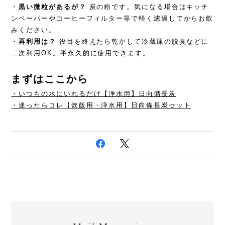
・
黒い微粒があるが？
炭の粉です。気になる場合はキッチ
ンペーパーやコーヒーフィルター等で軽く濾過してからお飲
みください。
・
再利用は？
役目を終えたら乾かして冷蔵庫の脱臭などに
二次利用OK。半永久的に使用できます。
まずはここから
・いつもの水にいれるだけ【浄水用】日向備長炭
・迷ったらコレ【炊飯用・浄水用】日向備長炭セット