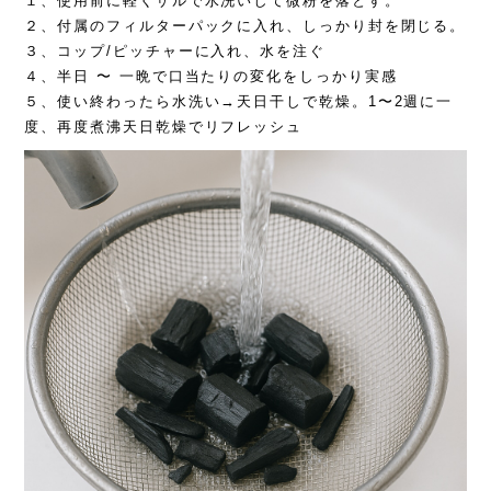
１、使用前に軽くザルで水洗いして微粉を落とす。
２、付属のフィルターパックに入れ、しっかり封を閉じる。
３、コップ/ピッチャーに入れ、水を注ぐ
４、半日 〜 一晩で口当たりの変化をしっかり実感
５、使い終わったら水洗い→天日干しで乾燥。1〜2週に一
度、再度煮沸天日乾燥でリフレッシュ